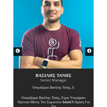
ΒΑΣΊΛΗΣ ΤΆΝΗΣ
Senior Manager
Ονομάζομαι Βασίλης Τάνης, Ε
ε
Ονομάζομαι Βασίλης Τάνης, Είμαι Υπερήφανο
Ιδρυτικό Μέλος Του Σωματείου EduACT–Δράση Για
Την