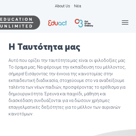
About Us
Νέα
Ε
Ν
Α
Η Ταυτότητα μας
Λ
Λ
Α
Αυτό που ορίζει την ταυτότητα μας είναι οι φιλοδοξίες μας.
Γ
Το όραμα μας; Να φέρουμε
την εκπαίδευση του μέλλοντος,
Ή
Π
σήμερα! Εισάγοντας την έννοια της καινοτομίας στην
Λ
εκπαιδευτική διαδικασία, στοχεύουμε στο να αναδείξουμε
Ο
ταλέντα των νέων παιδιών,
προσφέροντας το ερέθισμα για
Ή
δημιουργικότητα. Έρευνα και παιχνίδι, μάθηση και
Γ
διασκέδαση συνδυάζονται για να δώσουν χρήσιμες
Η
επαγγελματικές δεξιότητες για το
μέλλον των αυριανών
Σ
καινοτόμων.
Η
Σ