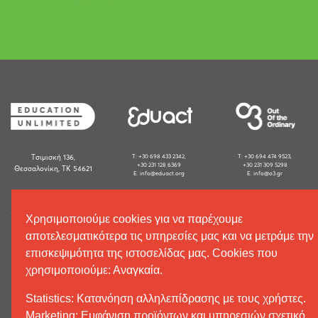
Tσιμισκή 136,
Τ: +30 698 433 2342,
Τ: +30 694 474 9523,
+30 231 128 6369
+30 231 309 5298
Θεσσαλονίκη, ΤΚ 54621
E: info@eduact.org
E: info@o3.gr
GO SOCIAL
Χρησιμοποιούμε cookies για να παρέχουμε
αποτελεσματικότερα τις υπηρεσίες μας και να μετράμε την
επισκεψιμότητα της ιστοσελίδας μας. Cookies που
χρησιμοποιούμε: Αναγκαία.
Statistics:
Kατανόηση αλληλεπίδρασης με τους χρήστες.
Μarketing: E
μφάνιση προϊόντων και υπηρεσιών σχετικό