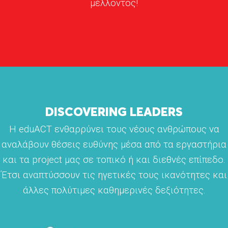
μέλλοντος!
DISCOVERING LEADERS
H eduACT ενθαρρύνει τους νέους ανθρώπους να
αναλάβουν θέσεις ευθύνης μέσα από τα εργαστήρια
και τα project μας σε τοπικό ή και διεθνές επίπεδο.
Έτσι αναπτύσσουν τις ηγετικές τους ικανότητες και
άλλες πολύτιμες καθημερινές δεξιότητες.