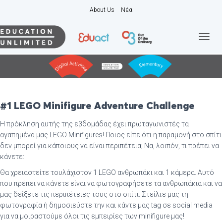
About Us
Νέα
Ε
Ν
Α
Λ
Λ
Α
Γ
#
1 LEGO Minifigure Adventure Challenge
Ή
Π
Η πρόκληση αυτής της εβδομάδας έχει πρωταγωνιστές τα
Λ
αγαπημένα μας LEGO Minifigures! Ποιος είπε ότι η παραμονή στο σπίτι
Ο
δεν μπορεί για κάποιους να είναι περιπέτεια; Να, λοιπόν, τι πρέπει να
Ή
κάνετε:
Γ
Η
Θα χρειαστείτε τουλάχιστον 1 LEGO ανθρωπάκι και 1 κάμερα. Αυτό
Σ
που πρέπει να κάνετε είναι να φωτογραφήσετε τα ανθρωπάκια και να
Η
μας δείξετε τις περιπέτειες τους στο σπίτι. Στείλτε μας τη
Σ
φωτογραφία ή δημοσιεύστε την και κάντε μας tag σε social media
για να μοιραστούμε όλοι τις εμπειρίες των minifigure μας!