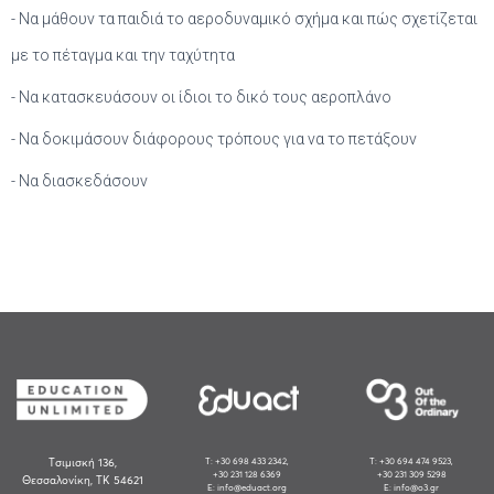
- Να μάθουν τα παιδιά το αεροδυναμικό σχήμα και πώς σχετίζεται
με το πέταγμα και την ταχύτητα
- Να κατασκευάσουν οι ίδιοι το δικό τους αεροπλάνο
- Να δοκιμάσουν διάφορους τρόπους για να το πετάξουν
- Να διασκεδάσουν
Tσιμισκή 136,
Τ: +30 698 433 2342,
Τ: +30 694 474 9523,
+30 231 128 6369
+30 231 309 5298
Θεσσαλονίκη, ΤΚ 54621
E: info@eduact.org
E: info@o3.gr