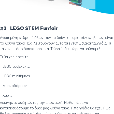
#2
LEGO STEM Funfair
Αγαπημένη εκδρομή όλων των παιδιών, και αρκετών ενηλίκων, είναι
το λούνα παρκ! Πώς λειτουργούν αυτά τα εντυπωσιακά παιχνίδια; Τι
τα κάνει τόσο διασκεδαστικά; Τώρα ήρθε η ώρα να μάθουμε!
Τι θα χρειαστείτε:
LEGO τουβλάκια
LEGO minifigures
Μαρκαδόρους
Χαρτί
Ξεκινήστε συζητώντας την αποστολή. Ήρθε η ώρα να
κατασκευάσουμε το δικό μας λούνα παρκ. Τι παιχνίδια θα έχει; Πώς
θα λειτουργούν αυτά; Θα υπάρχει μέρος για να καθίσουμε να