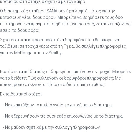
κόσμο σωστά στοιχεία σχετικά με τον καιρό.
Ο διαστημικός σταθμός SANA δεν έχει λεφτά φέτος για την
κατασκευή νέου δορυφόρου. Μπορείτε να βοηθήσετε τους δύο
επιστήμονες να πραγματοποιηθεί το όνειρο τους, κατασκευάζοντας
εσείς το δορυφόρο;
Σχεδιάστε και κατασκευάστε ένα δορυφόρο που θα μπορεί να
ταξιδεύει σε τροχιά γύρω από τη Γη και θα συλλέγει πληροφορίες
για τον McDougal και τον Smithy.
Ρωτήστε τα παιδιά πώς οι δορυφόροι μπαίνουν σε τροχιά. Μπορείτε
να το δείξετε; Πώς συλλέγουν οι δορυφόροι πληροφορίες; Με
ποιον τρόπο στέλνονται πίσω στο διαστημικό σταθμό;
Εκπαιδευτικοί στόχοι
- Να αναπτύξουν τα παιδιά γνώση σχετικά με το διάστημα
- Να εξερευνήσουν τις συσκευές επικοινωνίας με το διάστημα
- Να μάθουν σχετικά με την συλλογή πληροφοριών