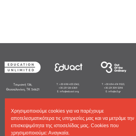
Tσιμισκή 136,
Τ: +30 698 433 2342,
Τ: +30 694 474 9523,
+30 231 128 6369
+30 231 309 5298
Θεσσαλονίκη, ΤΚ 54621
E: info@eduact.org
E: info@o3.gr
GO SOCIAL
Χρησιμοποιούμε cookies για να παρέχουμε
αποτελεσματικότερα τις υπηρεσίες μας και να μετράμε την
επισκεψιμότητα της ιστοσελίδας μας. Cookies που
χρησιμοποιούμε: Αναγκαία.