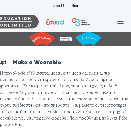
About Us
Νέα
Ε
Ν
Α
Λ
Λ
Α
Γ
#1
Make a Wearable
Ή
Π
Η τεχνολογία εξελίσσεται μέρα με τη μέρα και όλο και πιο
Λ
εντυπωσιακά προϊόντα έρχονται στην αγορά. Αξεσουάρ που
Ο
φοριούνται βλέπουμε παντού πλέον, ακουστικά χωρίς καλώδια,
Ή
έξυπνα-ρολόγια για να κάνουν τη ζωή μας πιο εύκολη αλλά και
Γ
Η
εργαλεία όπως το πιεσόμετρο για να παρακολουθούμε την υγεία μας
Σ
έχουν σχεδιαστεί και κατασκευαστεί, και μάλιστα οι περισσότεροι
Η
τα έχουμε ήδη στο σπίτι. Εσείς μπορείτε να σχεδιάσετε μια μηχανή-
Σ
εργαλείο που να μπορεί να φορεθεί; Ποιο πρόβλημα μας λύνει; Πώς
μας βοηθάει;